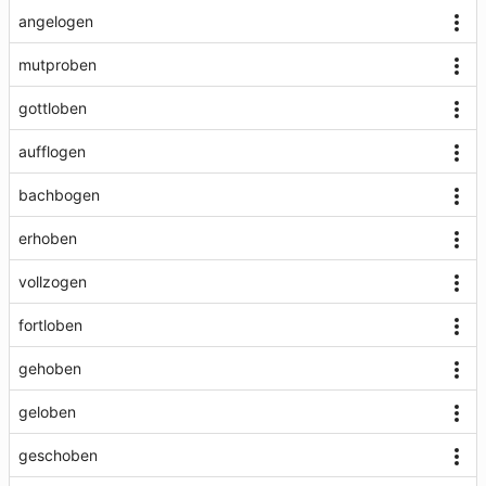
angelogen
mutproben
gottloben
aufflogen
bachbogen
erhoben
vollzogen
fortloben
gehoben
geloben
geschoben