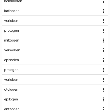
kommoden
kathoden
verloben
protogen
mitzogen
verwoben
episoden
prologen
vorloben
otologen
epilogen
entzogen