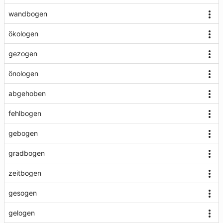
wandbogen
ökologen
gezogen
önologen
abgehoben
fehlbogen
gebogen
gradbogen
zeitbogen
gesogen
gelogen