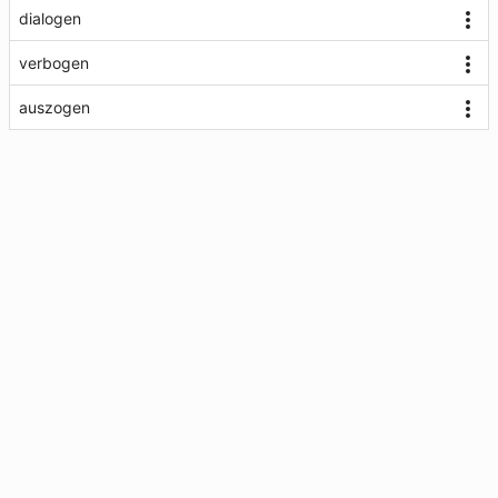
dialogen
verbogen
auszogen