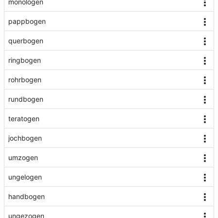
monologen
pappbogen
querbogen
ringbogen
rohrbogen
rundbogen
teratogen
jochbogen
umzogen
ungelogen
handbogen
ungezogen