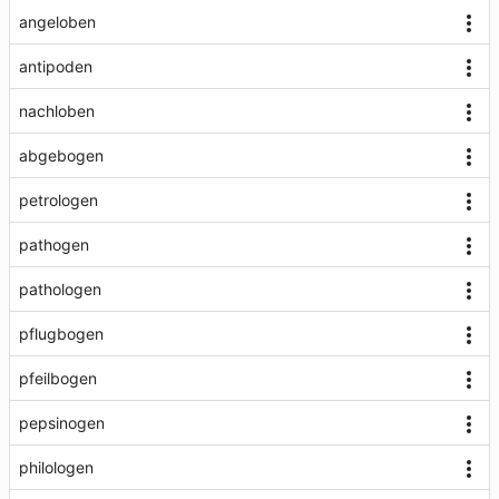
angeloben
antipoden
nachloben
abgebogen
petrologen
pathogen
pathologen
pflugbogen
pfeilbogen
pepsinogen
philologen