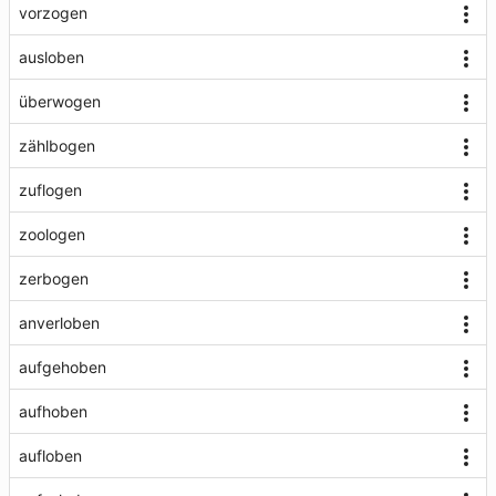
vorzogen
ausloben
überwogen
zählbogen
zuflogen
zoologen
zerbogen
anverloben
aufgehoben
aufhoben
aufloben