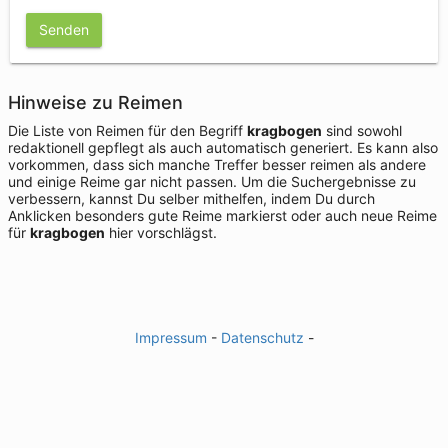
Senden
Hinweise zu Reimen
Die Liste von Reimen für den Begriff
kragbogen
sind sowohl
redaktionell gepflegt als auch automatisch generiert. Es kann also
vorkommen, dass sich manche Treffer besser reimen als andere
und einige Reime gar nicht passen. Um die Suchergebnisse zu
verbessern, kannst Du selber mithelfen, indem Du durch
Anklicken besonders gute Reime markierst oder auch neue Reime
für
kragbogen
hier vorschlägst.
Impressum
-
Datenschutz
-