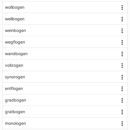
wollbogen
wellbogen
weinbogen
wegflogen
wandbogen
vollzogen
synorogen
entflogen
gradbogen
gratbogen
monologen