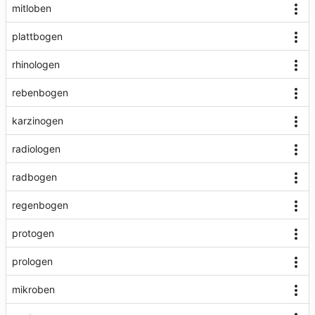
mitloben
plattbogen
rhinologen
rebenbogen
karzinogen
radiologen
radbogen
regenbogen
protogen
prologen
mikroben