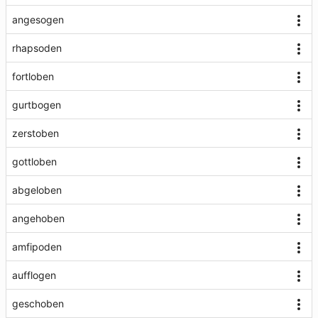
angesogen
rhapsoden
fortloben
gurtbogen
zerstoben
gottloben
abgeloben
angehoben
amfipoden
aufflogen
geschoben