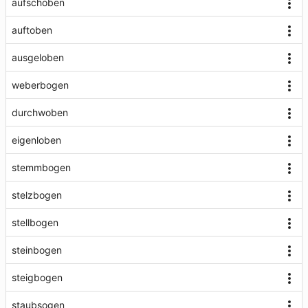
aufschoben
auftoben
ausgeloben
weberbogen
durchwoben
eigenloben
stemmbogen
stelzbogen
stellbogen
steinbogen
steigbogen
staubsogen