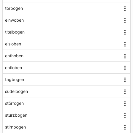
torbogen
einwoben
titelbogen
eisloben
enthoben
entloben
tagbogen
sudelbogen
störrogen
sturzbogen
stirnbogen