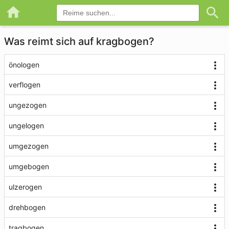
Was reimt sich auf kragbogen?
önologen
verflogen
ungezogen
ungelogen
umgezogen
umgebogen
ulzerogen
drehbogen
tragbogen