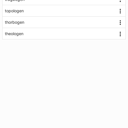
topologen
thorbogen
theologen