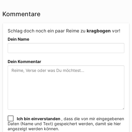
Kommentare
Schlag doch noch ein paar Reime zu
kragbogen
vor!
Dein Name
Dein Kommentar
Ich bin einverstanden
, dass die von mir eingegebenen
Daten (Name und Text) gespeichert werden, damit sie hier
angezeigt werden können.