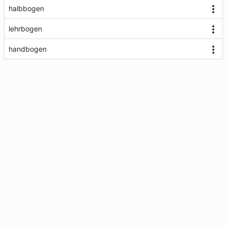
halbbogen
lehrbogen
handbogen