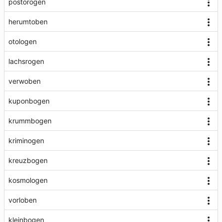
postorogen
herumtoben
otologen
lachsrogen
verwoben
kuponbogen
krummbogen
kriminogen
kreuzbogen
kosmologen
vorloben
kleinbogen