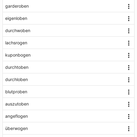
garderoben
eigenloben
durchwoben
lachsrogen
kuponbogen
durchtoben
durchloben
blutproben
auszutoben
angeflogen
überwogen