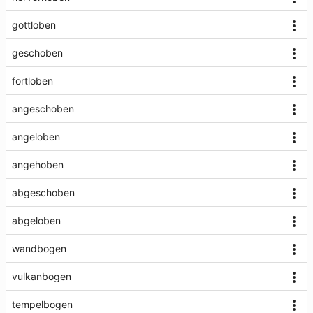
gottloben
geschoben
fortloben
angeschoben
angeloben
angehoben
abgeschoben
abgeloben
wandbogen
vulkanbogen
tempelbogen