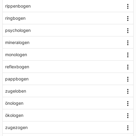
rippenbogen
ringbogen
psychologen
mineralogen
monologen
reflexbogen
pappbogen
zugeloben
önologen
ökologen
zugezogen