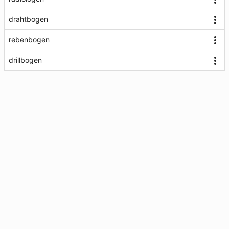
drahtbogen
rebenbogen
drillbogen