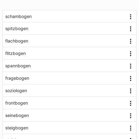
schambogen
spitzbogen
flachbogen
flitzbogen
spannbogen
fragebogen
soziologen
frontbogen
seinebogen
steigbogen