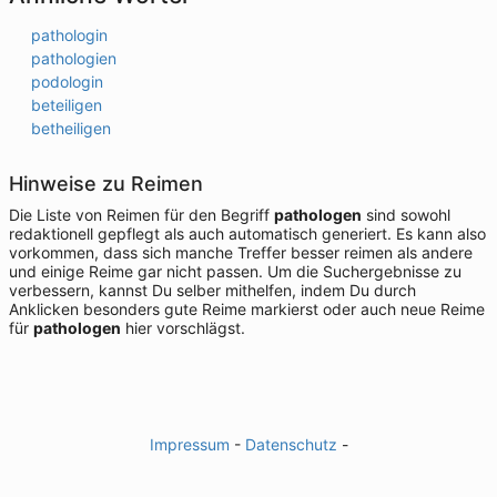
pathologin
pathologien
podologin
beteiligen
betheiligen
Hinweise zu Reimen
Die Liste von Reimen für den Begriff
pathologen
sind sowohl
redaktionell gepflegt als auch automatisch generiert. Es kann also
vorkommen, dass sich manche Treffer besser reimen als andere
und einige Reime gar nicht passen. Um die Suchergebnisse zu
verbessern, kannst Du selber mithelfen, indem Du durch
Anklicken besonders gute Reime markierst oder auch neue Reime
für
pathologen
hier vorschlägst.
Impressum
-
Datenschutz
-