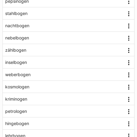
pepsinogen
stahlbogen
nachtbogen
nebelbogen
zählbogen
inselbogen
weberbogen
kosmologen
kriminogen
petrologen
hingebogen
lehrbogen