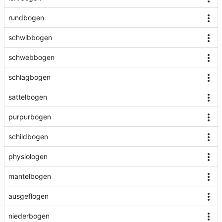
rundbogen
schwibbogen
schwebbogen
schlagbogen
sattelbogen
purpurbogen
schildbogen
physiologen
mantelbogen
ausgeflogen
niederbogen