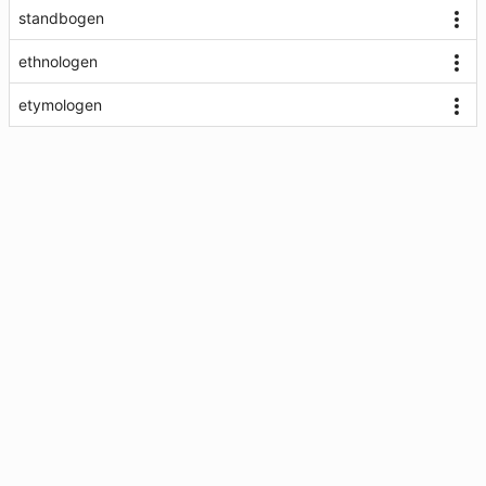
standbogen
ethnologen
etymologen