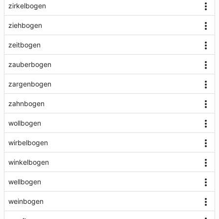
zirkelbogen
ziehbogen
zeitbogen
zauberbogen
zargenbogen
zahnbogen
wollbogen
wirbelbogen
winkelbogen
wellbogen
weinbogen