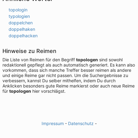
topologin
typologien
doppelchen
doppelhaken
doppelhacken
Hinweise zu Reimen
Die Liste von Reimen für den Begriff
topologen
sind sowohl
redaktionell gepflegt als auch automatisch generiert. Es kann also
vorkommen, dass sich manche Treffer besser reimen als andere
und einige Reime gar nicht passen. Um die Suchergebnisse zu
verbessern, kannst Du selber mithelfen, indem Du durch
Anklicken besonders gute Reime markierst oder auch neue Reime
für
topologen
hier vorschlägst.
Impressum
-
Datenschutz
-