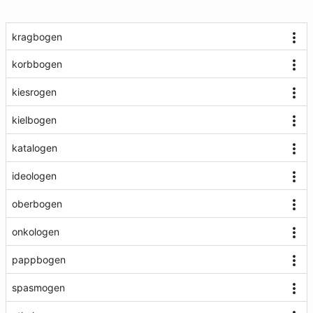
kragbogen
korbbogen
kiesrogen
kielbogen
katalogen
ideologen
oberbogen
onkologen
pappbogen
spasmogen