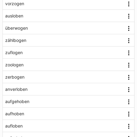
vorzogen
ausloben
überwogen
zählbogen
zuflogen
zoologen
zerbogen
anverloben
aufgehoben
aufhoben
aufloben