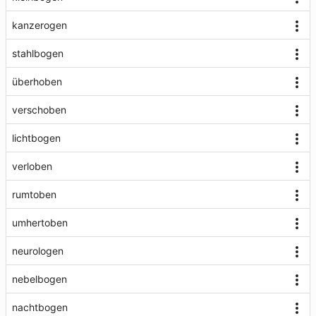
kanzerogen
stahlbogen
überhoben
verschoben
lichtbogen
verloben
rumtoben
umhertoben
neurologen
nebelbogen
nachtbogen