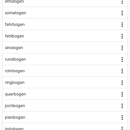
ethologen
somatogen
fahrbogen
fehlbogen
sinologen
rundbogen
rohrbogen
ringbogen
querbogen
jochbogen
planbogen
indologen