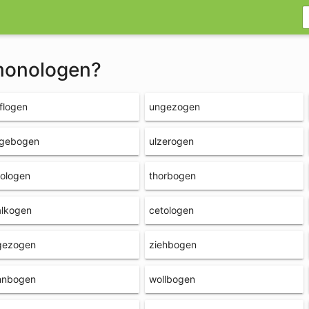
 monologen?
flogen
ungezogen
gebogen
ulzerogen
ologen
thorbogen
alkogen
cetologen
gezogen
ziehbogen
hnbogen
wollbogen