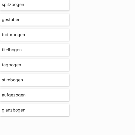
spitzbogen
gestoben
tudorbogen
titelbogen
tagbogen
stirnbogen
aufgezogen
glanzbogen