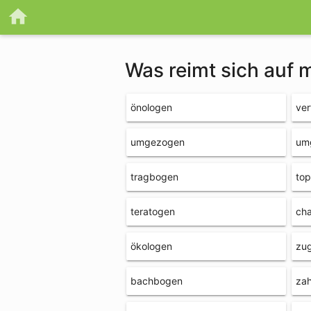
Was reimt sich auf
önologen
ver
umgezogen
um
tragbogen
top
teratogen
ch
ökologen
zu
bachbogen
za