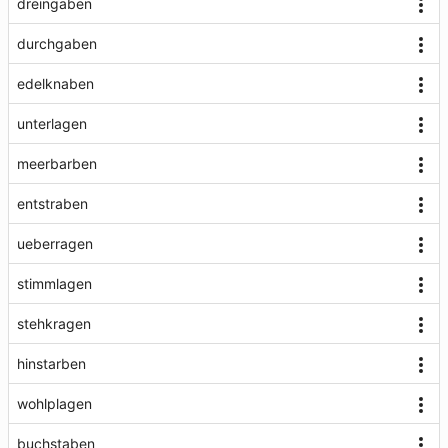
dreingaben
durchgaben
edelknaben
unterlagen
meerbarben
entstraben
ueberragen
stimmlagen
stehkragen
hinstarben
wohlplagen
buchstaben