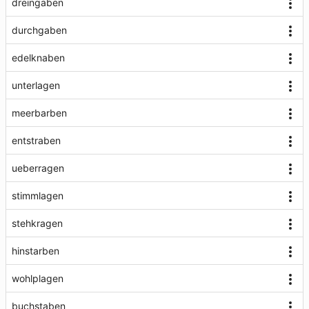
dreingaben
durchgaben
edelknaben
unterlagen
meerbarben
entstraben
ueberragen
stimmlagen
stehkragen
hinstarben
wohlplagen
buchstaben