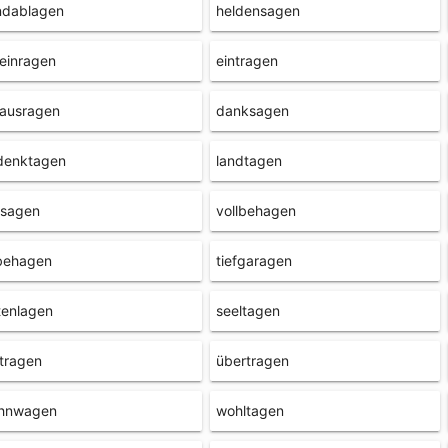
ndablagen
heldensagen
einragen
eintragen
rausragen
danksagen
denktagen
landtagen
lsagen
vollbehagen
behagen
tiefgaragen
tenlagen
seeltagen
tragen
übertragen
hnwagen
wohltagen