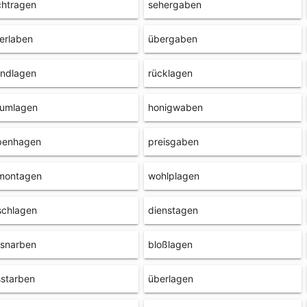
chtragen
sehergaben
erlaben
übergaben
undlagen
rücklagen
rumlagen
honigwaben
penhagen
preisgaben
montagen
wohlplagen
schlagen
dienstagen
asnarben
bloßlagen
starben
überlagen