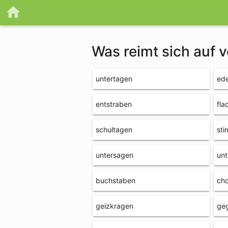
Was reimt sich auf
untertagen
ed
entstraben
fla
schultagen
st
untersagen
unt
buchstaben
ch
geizkragen
ge