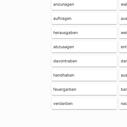
anzunagen
wa
auftragen
aus
herausgaben
we
abzusagen
en
davontraben
dar
handhaben
aus
feuergarben
bar
verdarben
na