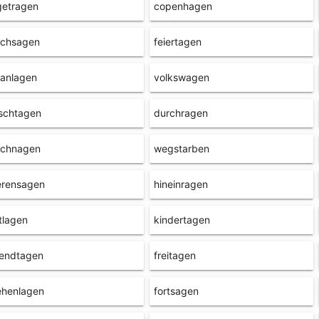
getragen
copenhagen
rchsagen
feiertagen
banlagen
volkswagen
schtagen
durchragen
rchnagen
wegstarben
erensagen
hineinragen
tlagen
kindertagen
gendtagen
freitagen
ehenlagen
fortsagen