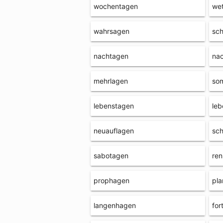
wochentagen
wet
wahrsagen
sch
nachtagen
na
mehrlagen
so
lebenstagen
leb
neuauflagen
sch
sabotagen
re
prophagen
pla
langenhagen
for