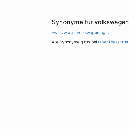
Synonyme für volkswagen
vw
-
vw ag
-
volkswagen ag
...
Alle Synonyme gibts bei
OpenThesaurus
.