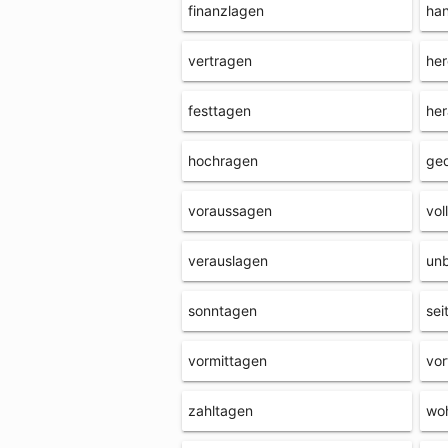
finanzlagen
ha
vertragen
her
festtagen
he
hochragen
ge
voraussagen
vol
verauslagen
un
sonntagen
sei
vormittagen
vor
zahltagen
wo