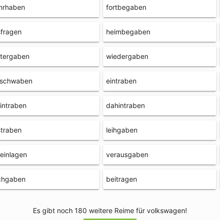
hrhaben
fortbegaben
fragen
heimbegaben
itergaben
wiedergaben
tschwaben
eintraben
intraben
dahintraben
traben
leihgaben
einlagen
verausgaben
chgaben
beitragen
Es gibt noch 180 weitere Reime für volkswagen!