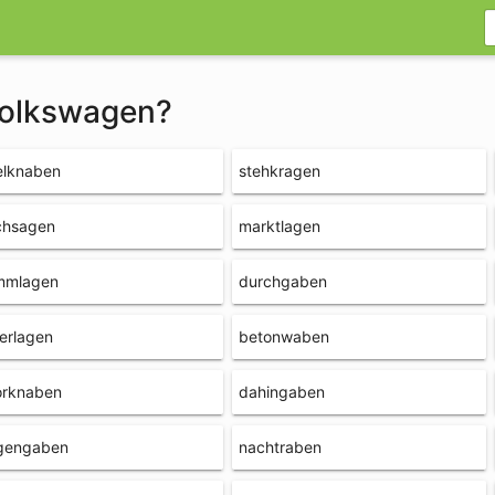
 volkswagen?
elknaben
stehkragen
chsagen
marktlagen
immlagen
durchgaben
erlagen
betonwaben
orknaben
dahingaben
gengaben
nachtraben