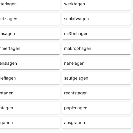
terlagen
werktagen
utzlagen
schlafwagen
chsagen
mißbehagen
mmertagen
makrophagen
enslagen
nahelagen
ieflagen
saufgelagen
nntagen
rechtstagen
ntagen
papierlagen
tgaben
ausgraben