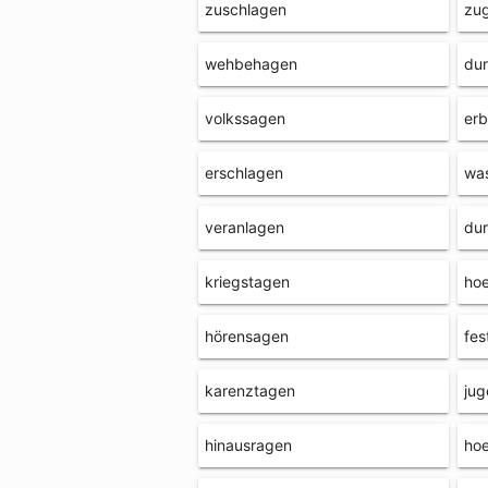
zuschlagen
zu
wehbehagen
du
volkssagen
er
erschlagen
wa
veranlagen
du
kriegstagen
ho
hörensagen
fes
karenztagen
ju
hinausragen
ho