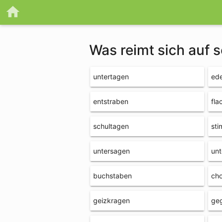
Was reimt sich auf 
untertagen
ed
entstraben
fla
schultagen
st
untersagen
unt
buchstaben
ch
geizkragen
ge