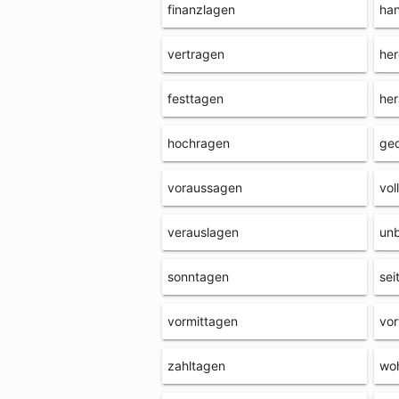
finanzlagen
ha
vertragen
her
festtagen
he
hochragen
ge
voraussagen
vol
verauslagen
un
sonntagen
sei
vormittagen
vor
zahltagen
wo