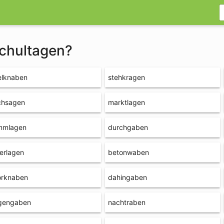
schultagen?
elknaben
stehkragen
chsagen
marktlagen
immlagen
durchgaben
erlagen
betonwaben
orknaben
dahingaben
gengaben
nachtraben