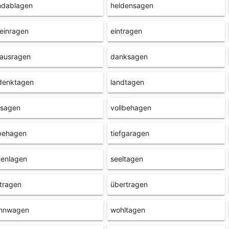
ndablagen
heldensagen
einragen
eintragen
rausragen
danksagen
denktagen
landtagen
lsagen
vollbehagen
behagen
tiefgaragen
tenlagen
seeltagen
tragen
übertragen
hnwagen
wohltagen