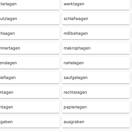
terlagen
werktagen
utzlagen
schlafwagen
chsagen
mißbehagen
mmertagen
makrophagen
enslagen
nahelagen
ieflagen
saufgelagen
nntagen
rechtstagen
ntagen
papierlagen
tgaben
ausgraben