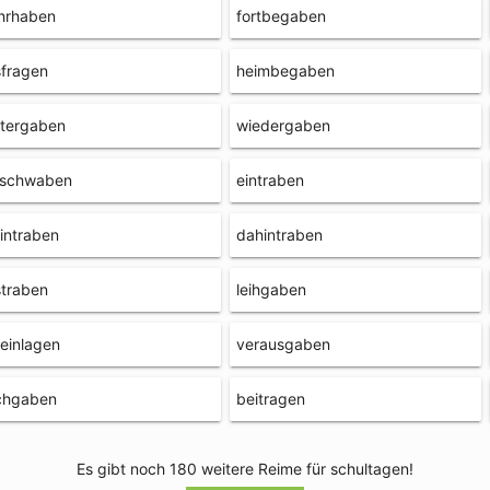
hrhaben
fortbegaben
fragen
heimbegaben
itergaben
wiedergaben
tschwaben
eintraben
intraben
dahintraben
traben
leihgaben
einlagen
verausgaben
chgaben
beitragen
Es gibt noch 180 weitere Reime für schultagen!