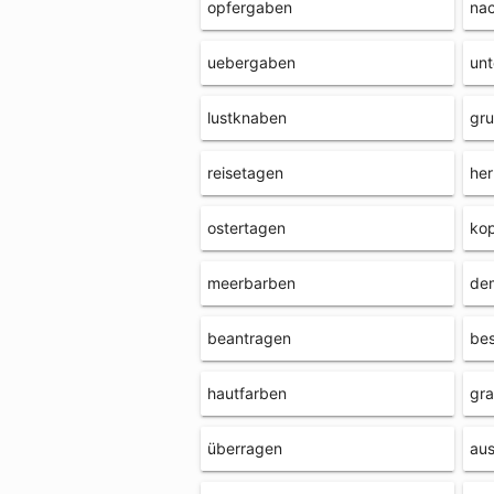
opfergaben
na
uebergaben
unt
lustknaben
gr
reisetagen
he
ostertagen
ko
meerbarben
de
beantragen
be
hautfarben
gr
überragen
aus