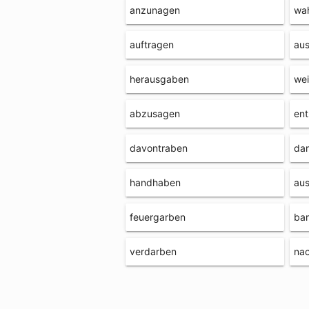
anzunagen
wa
auftragen
aus
herausgaben
we
abzusagen
en
davontraben
dar
handhaben
aus
feuergarben
bar
verdarben
na