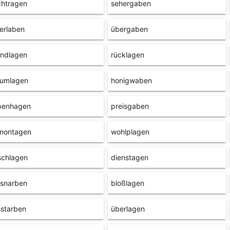
chtragen
sehergaben
erlaben
übergaben
undlagen
rücklagen
rumlagen
honigwaben
penhagen
preisgaben
montagen
wohlplagen
schlagen
dienstagen
asnarben
bloßlagen
starben
überlagen