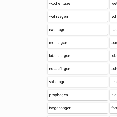
wochentagen
wet
wahrsagen
sch
nachtagen
na
mehrlagen
so
lebenstagen
leb
neuauflagen
sch
sabotagen
re
prophagen
pla
langenhagen
for