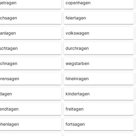
getragen
copenhagen
rchsagen
feiertagen
banlagen
volkswagen
schtagen
durchragen
rchnagen
wegstarben
erensagen
hineinragen
tlagen
kindertagen
gendtagen
freitagen
ehenlagen
fortsagen