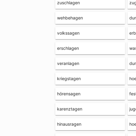
zuschlagen
zu
wehbehagen
du
volkssagen
er
erschlagen
wa
veranlagen
du
kriegstagen
ho
hörensagen
fes
karenztagen
ju
hinausragen
ho