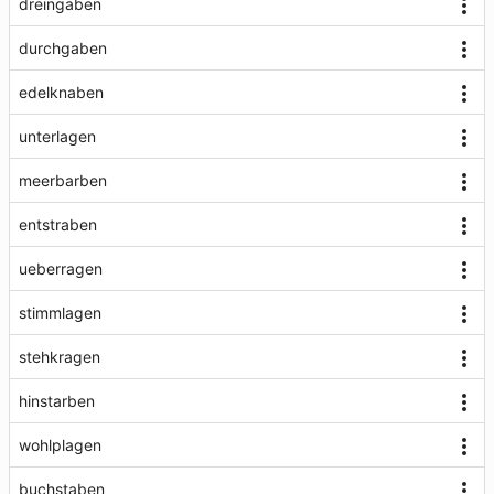
dreingaben
durchgaben
edelknaben
unterlagen
meerbarben
entstraben
ueberragen
stimmlagen
stehkragen
hinstarben
wohlplagen
buchstaben