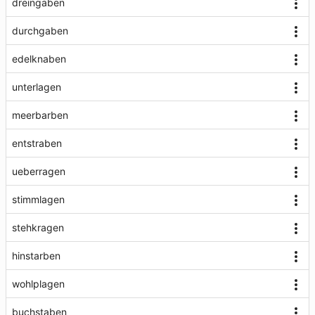
dreingaben
durchgaben
edelknaben
unterlagen
meerbarben
entstraben
ueberragen
stimmlagen
stehkragen
hinstarben
wohlplagen
buchstaben