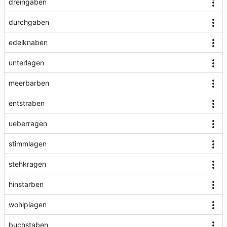
dreingaben
durchgaben
edelknaben
unterlagen
meerbarben
entstraben
ueberragen
stimmlagen
stehkragen
hinstarben
wohlplagen
buchstaben