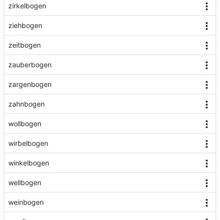
zirkelbogen
ziehbogen
zeitbogen
zauberbogen
zargenbogen
zahnbogen
wollbogen
wirbelbogen
winkelbogen
wellbogen
weinbogen