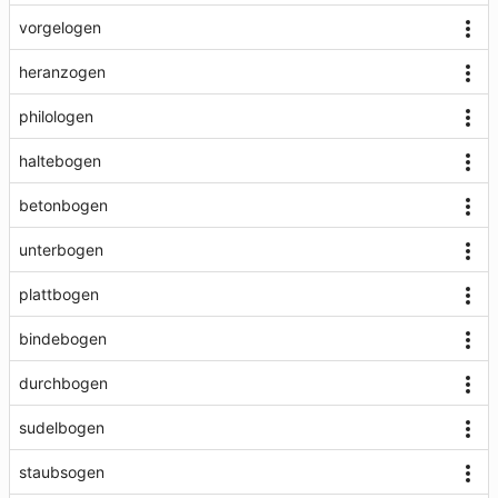
vorgelogen
heranzogen
philologen
haltebogen
betonbogen
unterbogen
plattbogen
bindebogen
durchbogen
sudelbogen
staubsogen