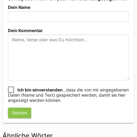
Dein Name
Dein Kommentar
Ich bin einverstanden
, dass die von mir eingegebenen
Daten (Name und Text) gespeichert werden, damit sie hier
angezeigt werden können.
Senden
Ähnliche Wörter