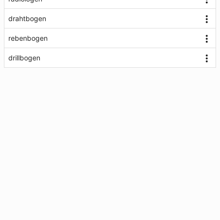
drahtbogen
rebenbogen
drillbogen