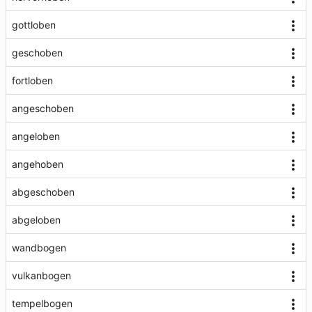
gottloben
geschoben
fortloben
angeschoben
angeloben
angehoben
abgeschoben
abgeloben
wandbogen
vulkanbogen
tempelbogen