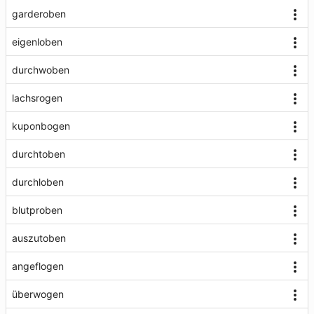
garderoben
eigenloben
durchwoben
lachsrogen
kuponbogen
durchtoben
durchloben
blutproben
auszutoben
angeflogen
überwogen