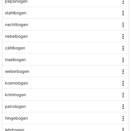
pepsinogen
stahlbogen
nachtbogen
nebelbogen
zählbogen
inselbogen
weberbogen
kosmologen
kriminogen
petrologen
hingebogen
lehrbogen