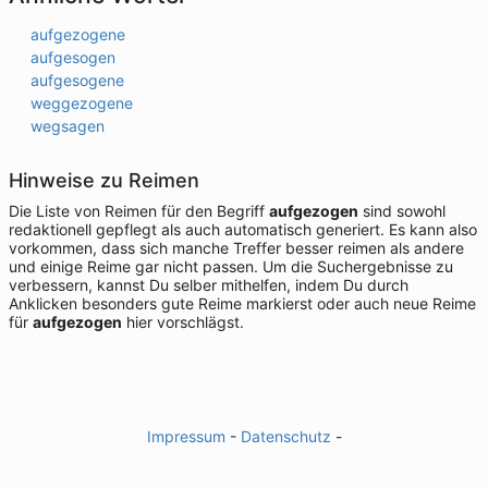
aufgezogene
aufgesogen
aufgesogene
weggezogene
wegsagen
Hinweise zu Reimen
Die Liste von Reimen für den Begriff
aufgezogen
sind sowohl
redaktionell gepflegt als auch automatisch generiert. Es kann also
vorkommen, dass sich manche Treffer besser reimen als andere
und einige Reime gar nicht passen. Um die Suchergebnisse zu
verbessern, kannst Du selber mithelfen, indem Du durch
Anklicken besonders gute Reime markierst oder auch neue Reime
für
aufgezogen
hier vorschlägst.
Impressum
-
Datenschutz
-