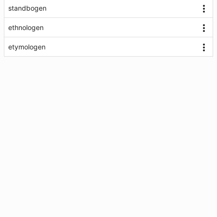
standbogen
ethnologen
etymologen