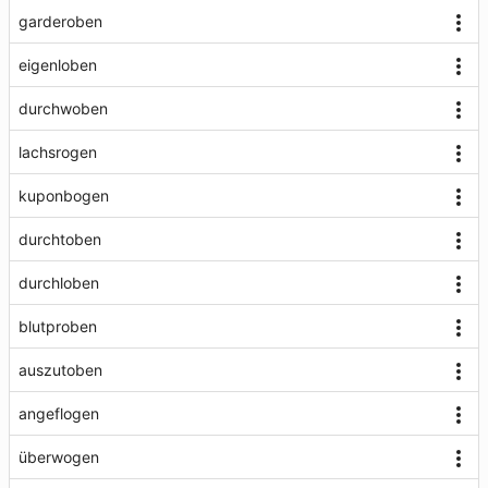
garderoben
eigenloben
durchwoben
lachsrogen
kuponbogen
durchtoben
durchloben
blutproben
auszutoben
angeflogen
überwogen