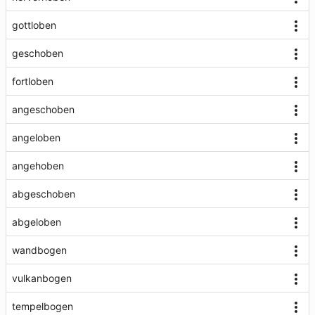
gottloben
geschoben
fortloben
angeschoben
angeloben
angehoben
abgeschoben
abgeloben
wandbogen
vulkanbogen
tempelbogen