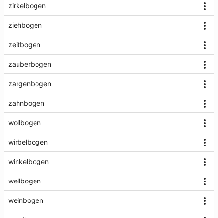
zirkelbogen
ziehbogen
zeitbogen
zauberbogen
zargenbogen
zahnbogen
wollbogen
wirbelbogen
winkelbogen
wellbogen
weinbogen