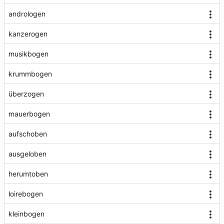
andrologen
kanzerogen
musikbogen
krummbogen
überzogen
mauerbogen
aufschoben
ausgeloben
herumtoben
loirebogen
kleinbogen