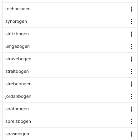
technologen
synorogen
stützbogen
umgezogen
struvebogen
streitbogen
strebebogen
jordanbogen
spätorogen
spreizbogen
spasmogen