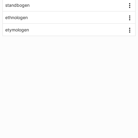
standbogen
ethnologen
etymologen