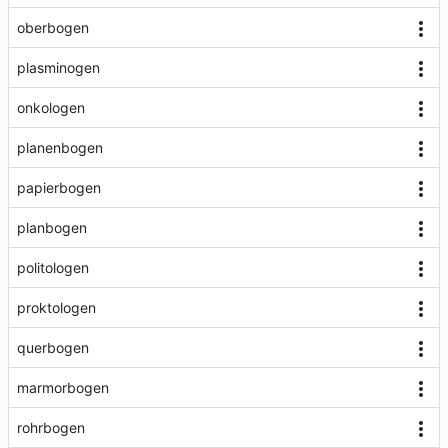
oberbogen
plasminogen
onkologen
planenbogen
papierbogen
planbogen
politologen
proktologen
querbogen
marmorbogen
rohrbogen