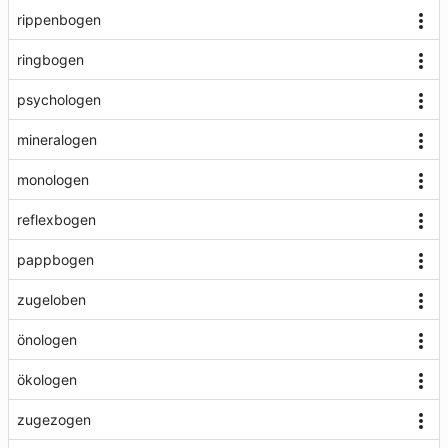
rippenbogen
ringbogen
psychologen
mineralogen
monologen
reflexbogen
pappbogen
zugeloben
önologen
ökologen
zugezogen