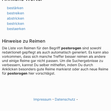
bestärken
bestreiken
abstricken
bestricken
bestaerken
Hinweise zu Reimen
Die Liste von Reimen für den Begriff
postorogen
sind sowohl
redaktionell gepflegt als auch automatisch generiert. Es kann also
vorkommen, dass sich manche Treffer besser reimen als andere
und einige Reime gar nicht passen. Um die Suchergebnisse zu
verbessern, kannst Du selber mithelfen, indem Du durch
Anklicken besonders gute Reime markierst oder auch neue Reime
für
postorogen
hier vorschlägst.
Impressum
-
Datenschutz
-