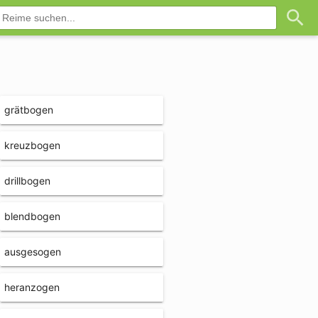
grätbogen
kreuzbogen
drillbogen
blendbogen
ausgesogen
heranzogen