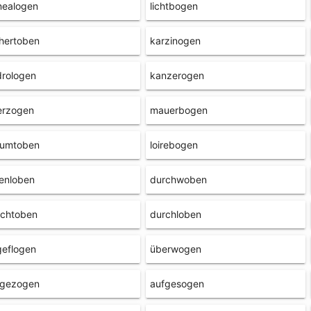
nealogen
lichtbogen
hertoben
karzinogen
drologen
kanzerogen
erzogen
mauerbogen
rumtoben
loirebogen
enloben
durchwoben
rchtoben
durchloben
geflogen
überwogen
fgezogen
aufgesogen