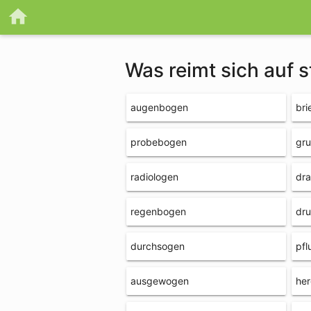
Was reimt sich auf 
augenbogen
bri
probebogen
gr
radiologen
dr
regenbogen
dr
durchsogen
pf
ausgewogen
he