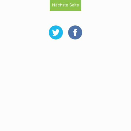
Nächste Seite