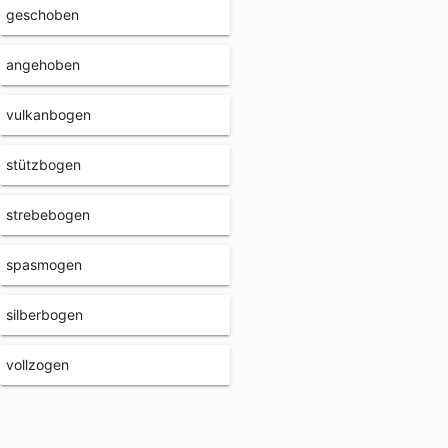
geschoben
angehoben
vulkanbogen
stützbogen
strebebogen
spasmogen
silberbogen
vollzogen