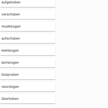
aufgehoben
verschoben
musikbogen
aufschoben
kleinbogen
lachsrogen
blutproben
neurologen
überhoben