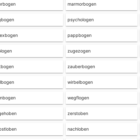
erbogen
marmorbogen
ngbogen
psychologen
lexbogen
pappbogen
ologen
zugezogen
tbogen
zauberbogen
llbogen
wirbelbogen
inbogen
wegflogen
gehoben
zerstoben
bstloben
nachloben