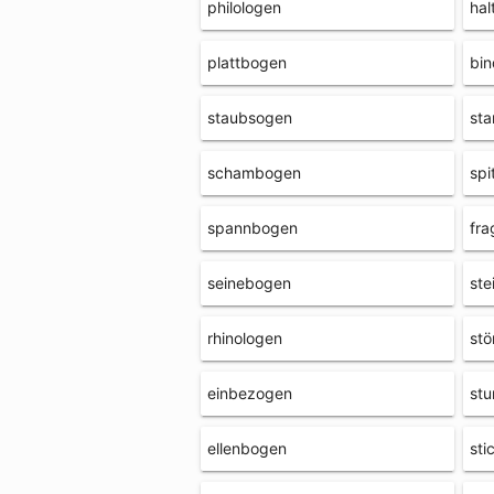
philologen
ha
plattbogen
bi
staubsogen
st
schambogen
sp
spannbogen
fr
seinebogen
st
rhinologen
stö
einbezogen
st
ellenbogen
sti