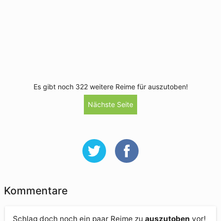
Es gibt noch 322 weitere Reime für auszutoben!
Nächste Seite
Kommentare
Schlag doch noch ein paar Reime zu
auszutoben
vor!