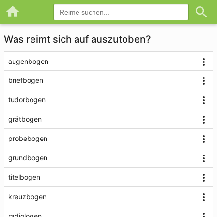
Was reimt sich auf auszutoben?
augenbogen
briefbogen
tudorbogen
grätbogen
probebogen
grundbogen
titelbogen
kreuzbogen
radiologen