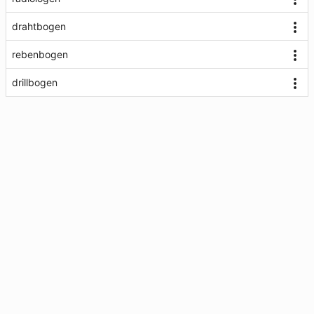
drahtbogen
rebenbogen
drillbogen