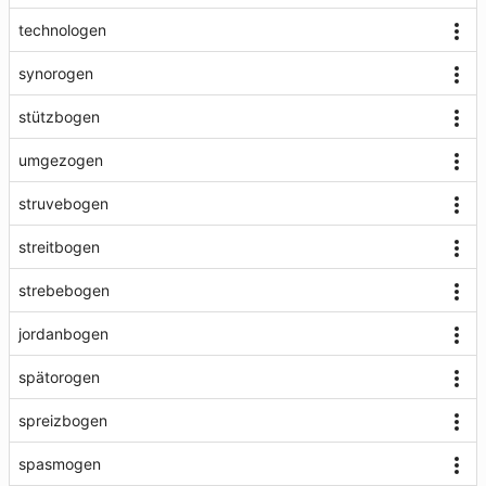
technologen
synorogen
stützbogen
umgezogen
struvebogen
streitbogen
strebebogen
jordanbogen
spätorogen
spreizbogen
spasmogen