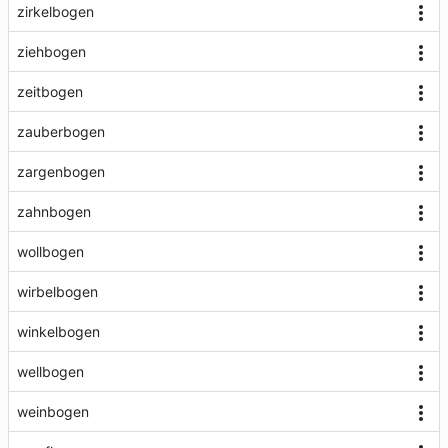
zirkelbogen
ziehbogen
zeitbogen
zauberbogen
zargenbogen
zahnbogen
wollbogen
wirbelbogen
winkelbogen
wellbogen
weinbogen