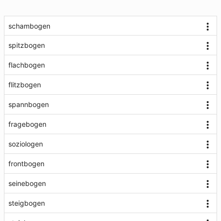
schambogen
spitzbogen
flachbogen
flitzbogen
spannbogen
fragebogen
soziologen
frontbogen
seinebogen
steigbogen