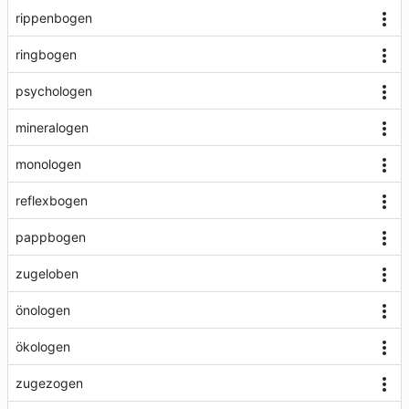
rippenbogen
ringbogen
psychologen
mineralogen
monologen
reflexbogen
pappbogen
zugeloben
önologen
ökologen
zugezogen