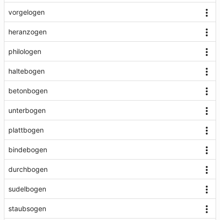
vorgelogen
heranzogen
philologen
haltebogen
betonbogen
unterbogen
plattbogen
bindebogen
durchbogen
sudelbogen
staubsogen