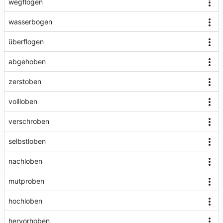
wegflogen
wasserbogen
überflogen
abgehoben
zerstoben
vollloben
verschroben
selbstloben
nachloben
mutproben
hochloben
hervorhoben