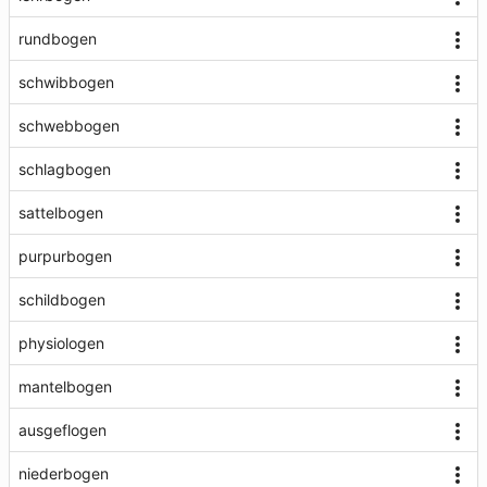
rundbogen
schwibbogen
schwebbogen
schlagbogen
sattelbogen
purpurbogen
schildbogen
physiologen
mantelbogen
ausgeflogen
niederbogen