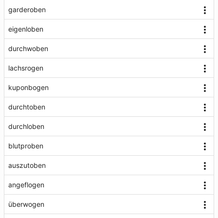
garderoben
eigenloben
durchwoben
lachsrogen
kuponbogen
durchtoben
durchloben
blutproben
auszutoben
angeflogen
überwogen