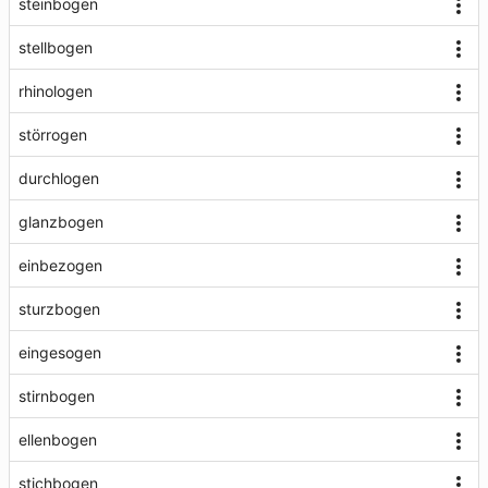
steinbogen
stellbogen
rhinologen
störrogen
durchlogen
glanzbogen
einbezogen
sturzbogen
eingesogen
stirnbogen
ellenbogen
stichbogen