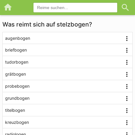
Was reimt sich auf stelzbogen?
augenbogen
briefbogen
tudorbogen
grätbogen
probebogen
grundbogen
titelbogen
kreuzbogen
radiologen