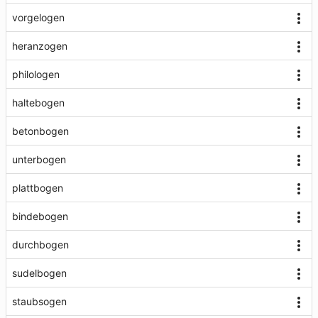
vorgelogen
heranzogen
philologen
haltebogen
betonbogen
unterbogen
plattbogen
bindebogen
durchbogen
sudelbogen
staubsogen