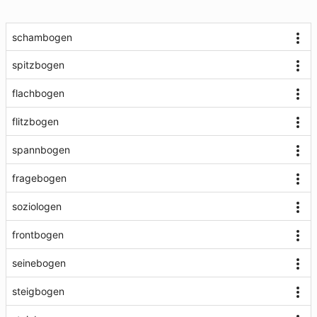
schambogen
spitzbogen
flachbogen
flitzbogen
spannbogen
fragebogen
soziologen
frontbogen
seinebogen
steigbogen