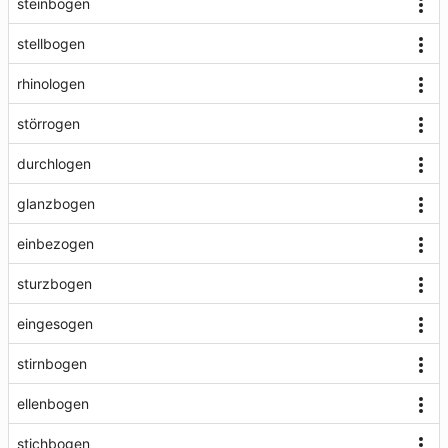
steinbogen
stellbogen
rhinologen
störrogen
durchlogen
glanzbogen
einbezogen
sturzbogen
eingesogen
stirnbogen
ellenbogen
stichbogen