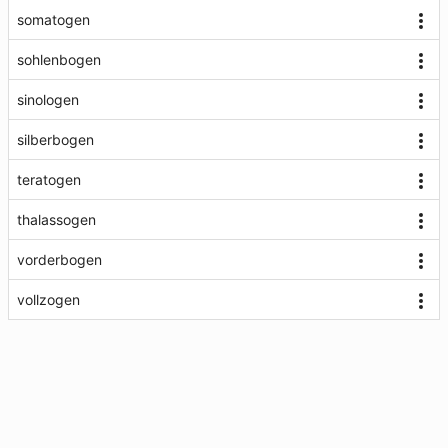
somatogen
sohlenbogen
sinologen
silberbogen
teratogen
thalassogen
vorderbogen
vollzogen