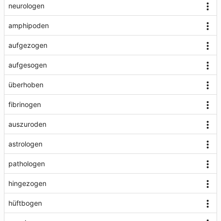
neurologen
amphipoden
aufgezogen
aufgesogen
überhoben
fibrinogen
auszuroden
astrologen
pathologen
hingezogen
hüftbogen