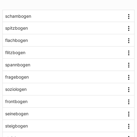
schambogen
spitzbogen
flachbogen
flitzbogen
spannbogen
fragebogen
soziologen
frontbogen
seinebogen
steigbogen