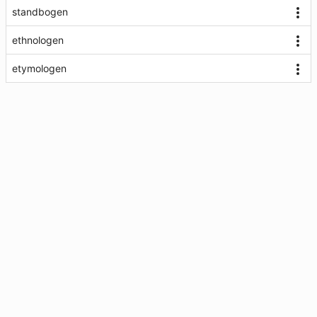
standbogen
ethnologen
etymologen