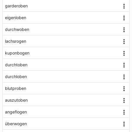
garderoben
eigenloben
durchwoben
lachsrogen
kuponbogen
durchtoben
durchloben
blutproben
auszutoben
angeflogen
überwogen