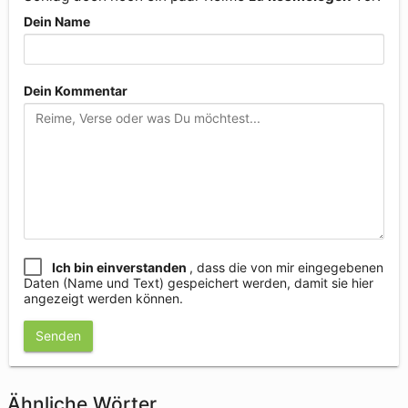
Dein Name
Dein Kommentar
Ich bin einverstanden
, dass die von mir eingegebenen
Daten (Name und Text) gespeichert werden, damit sie hier
angezeigt werden können.
Senden
Ähnliche Wörter