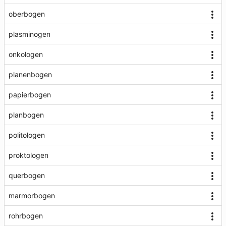
oberbogen
plasminogen
onkologen
planenbogen
papierbogen
planbogen
politologen
proktologen
querbogen
marmorbogen
rohrbogen