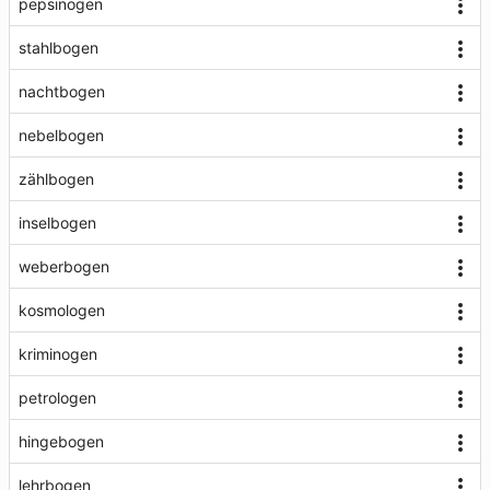
pepsinogen
stahlbogen
nachtbogen
nebelbogen
zählbogen
inselbogen
weberbogen
kosmologen
kriminogen
petrologen
hingebogen
lehrbogen