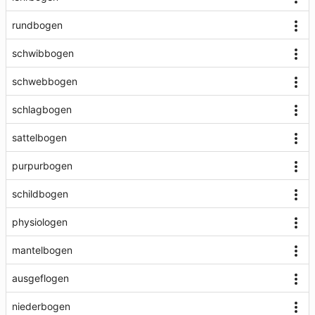
rundbogen
schwibbogen
schwebbogen
schlagbogen
sattelbogen
purpurbogen
schildbogen
physiologen
mantelbogen
ausgeflogen
niederbogen