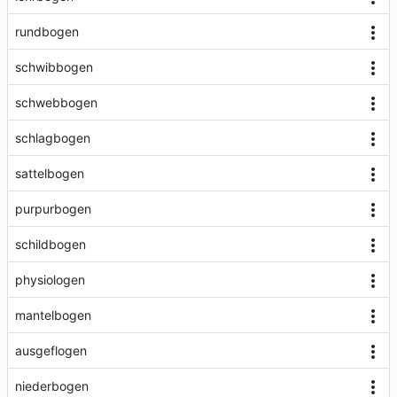
rundbogen
schwibbogen
schwebbogen
schlagbogen
sattelbogen
purpurbogen
schildbogen
physiologen
mantelbogen
ausgeflogen
niederbogen