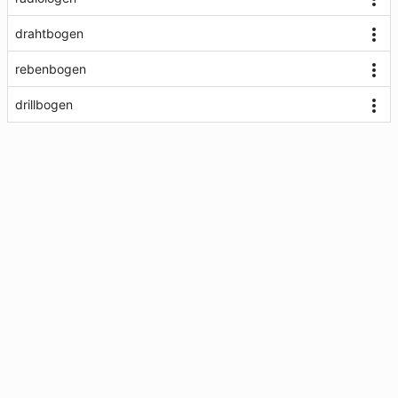
drahtbogen
rebenbogen
drillbogen