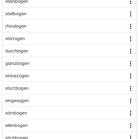
steinbogen
stellbogen
rhinologen
störrogen
durchlogen
glanzbogen
einbezogen
sturzbogen
eingesogen
stirnbogen
ellenbogen
stichbogen