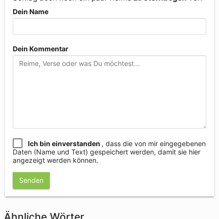
Dein Name
Dein Kommentar
Ich bin einverstanden
, dass die von mir eingegebenen
Daten (Name und Text) gespeichert werden, damit sie hier
angezeigt werden können.
Senden
Ähnliche Wörter