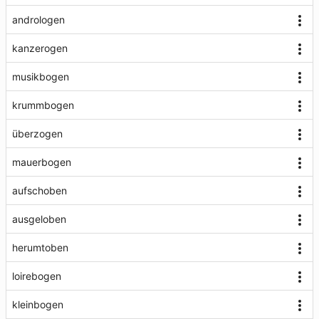
andrologen
kanzerogen
musikbogen
krummbogen
überzogen
mauerbogen
aufschoben
ausgeloben
herumtoben
loirebogen
kleinbogen