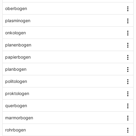
oberbogen
plasminogen
onkologen
planenbogen
papierbogen
planbogen
politologen
proktologen
querbogen
marmorbogen
rohrbogen