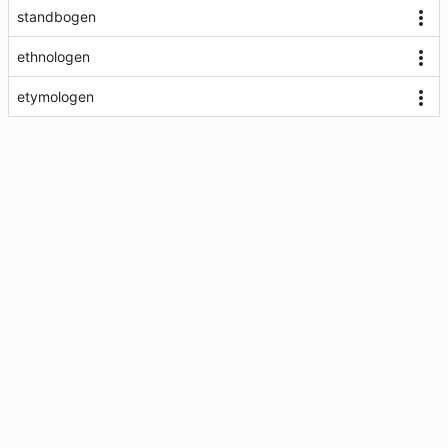
standbogen
ethnologen
etymologen