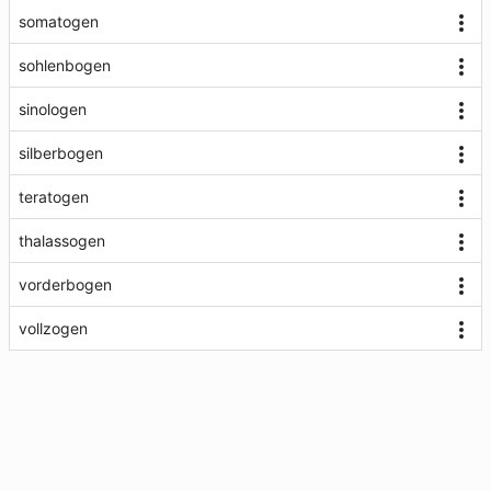
somatogen
sohlenbogen
sinologen
silberbogen
teratogen
thalassogen
vorderbogen
vollzogen