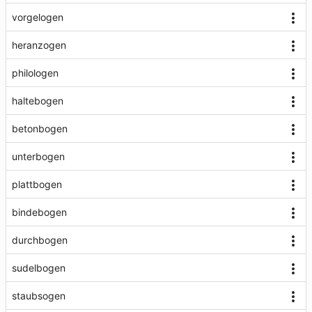
vorgelogen
heranzogen
philologen
haltebogen
betonbogen
unterbogen
plattbogen
bindebogen
durchbogen
sudelbogen
staubsogen