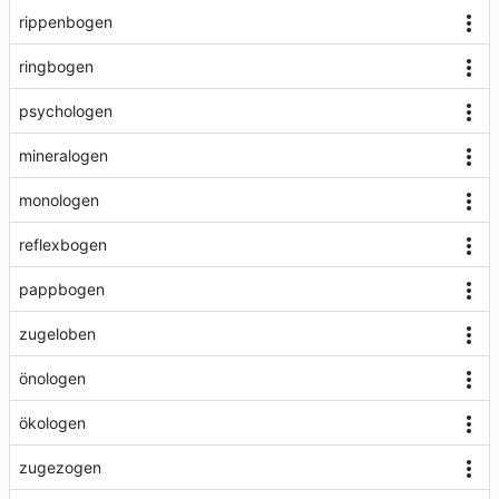
rippenbogen
ringbogen
psychologen
mineralogen
monologen
reflexbogen
pappbogen
zugeloben
önologen
ökologen
zugezogen