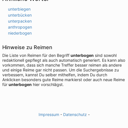
unterbiegen
unterbücken
unterpacken
anthropogen
niederbogen
Hinweise zu Reimen
Die Liste von Reimen für den Begriff
unterbogen
sind sowohl
redaktionell gepflegt als auch automatisch generiert. Es kann also
vorkommen, dass sich manche Treffer besser reimen als andere
und einige Reime gar nicht passen. Um die Suchergebnisse zu
verbessern, kannst Du selber mithelfen, indem Du durch
Anklicken besonders gute Reime markierst oder auch neue Reime
für
unterbogen
hier vorschlägst.
Impressum
-
Datenschutz
-