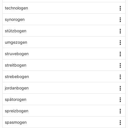
technologen
synorogen
stützbogen
umgezogen
struvebogen
streitbogen
strebebogen
jordanbogen
spätorogen
spreizbogen
spasmogen