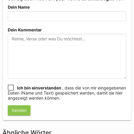
Dein Name
Dein Kommentar
Ich bin einverstanden
, dass die von mir eingegebenen
Daten (Name und Text) gespeichert werden, damit sie hier
angezeigt werden können.
Senden
Ähnliche Wörter