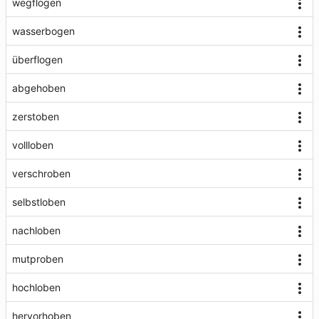
wegflogen
wasserbogen
überflogen
abgehoben
zerstoben
vollloben
verschroben
selbstloben
nachloben
mutproben
hochloben
hervorhoben