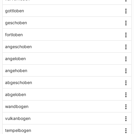
gottloben
geschoben
fortloben
angeschoben
angeloben
angehoben
abgeschoben
abgeloben
wandbogen
vulkanbogen
tempelbogen