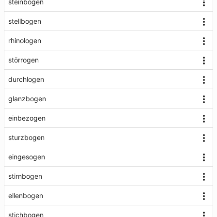
steinbogen
stellbogen
rhinologen
störrogen
durchlogen
glanzbogen
einbezogen
sturzbogen
eingesogen
stirnbogen
ellenbogen
stichbogen