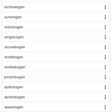
technologen
synorogen
stützbogen
umgezogen
struvebogen
streitbogen
strebebogen
jordanbogen
spätorogen
spreizbogen
spasmogen