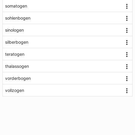
somatogen
sohlenbogen
sinologen
silberbogen
teratogen
thalassogen
vorderbogen
vollzogen