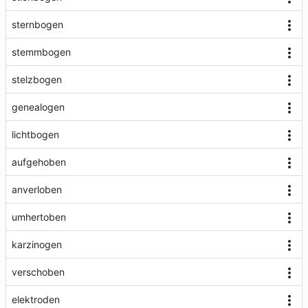
sternbogen
stemmbogen
stelzbogen
genealogen
lichtbogen
aufgehoben
anverloben
umhertoben
karzinogen
verschoben
elektroden