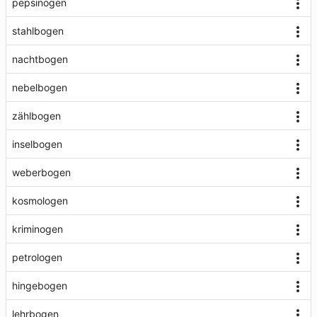
pepsinogen
stahlbogen
nachtbogen
nebelbogen
zählbogen
inselbogen
weberbogen
kosmologen
kriminogen
petrologen
hingebogen
lehrbogen