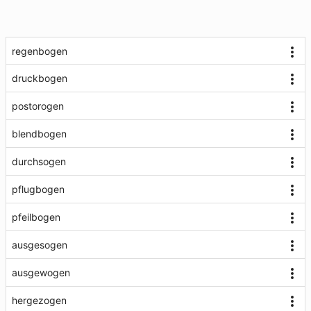
regenbogen
druckbogen
postorogen
blendbogen
durchsogen
pflugbogen
pfeilbogen
ausgesogen
ausgewogen
hergezogen