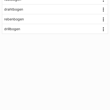
drahtbogen
rebenbogen
drillbogen