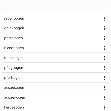
regenbogen
druckbogen
postorogen
blendbogen
durchsogen
pflugbogen
pfeilbogen
ausgesogen
ausgewogen
hergezogen