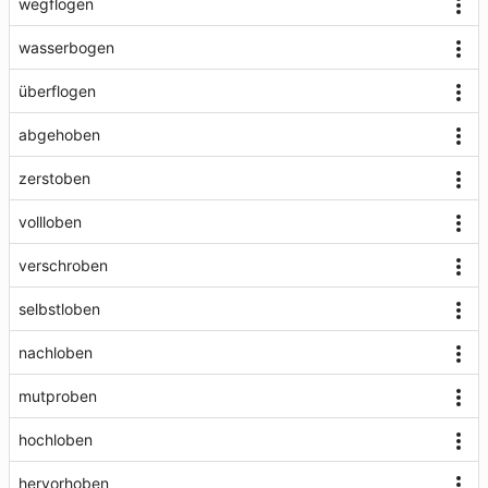
wegflogen
wasserbogen
überflogen
abgehoben
zerstoben
vollloben
verschroben
selbstloben
nachloben
mutproben
hochloben
hervorhoben