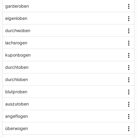
garderoben
eigenloben
durchwoben
lachsrogen
kuponbogen
durchtoben
durchloben
blutproben
auszutoben
angeflogen
überwogen