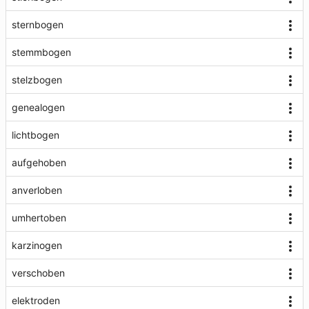
sternbogen
stemmbogen
stelzbogen
genealogen
lichtbogen
aufgehoben
anverloben
umhertoben
karzinogen
verschoben
elektroden