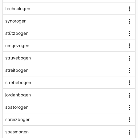
technologen
synorogen
stützbogen
umgezogen
struvebogen
streitbogen
strebebogen
jordanbogen
spätorogen
spreizbogen
spasmogen