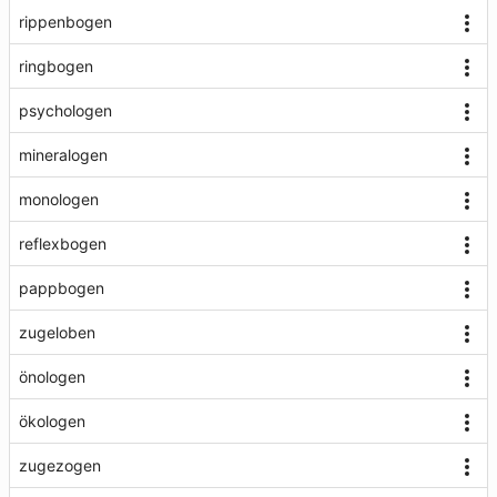
rippenbogen
ringbogen
psychologen
mineralogen
monologen
reflexbogen
pappbogen
zugeloben
önologen
ökologen
zugezogen