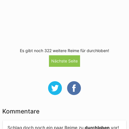
Es gibt noch 322 weitere Reime für durchloben!
Nächste Seite
Kommentare
Schlag doch noch ein paar Reime zu
durchloben
vor!