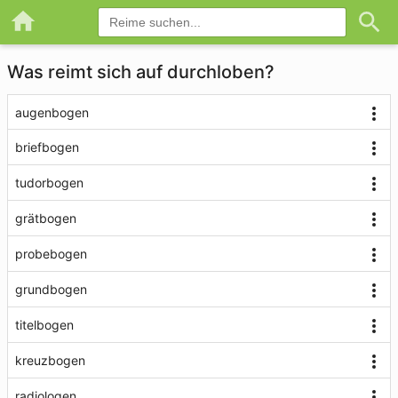
Was reimt sich auf durchloben?
augenbogen
briefbogen
tudorbogen
grätbogen
probebogen
grundbogen
titelbogen
kreuzbogen
radiologen