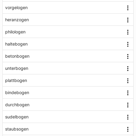
vorgelogen
heranzogen
philologen
haltebogen
betonbogen
unterbogen
plattbogen
bindebogen
durchbogen
sudelbogen
staubsogen