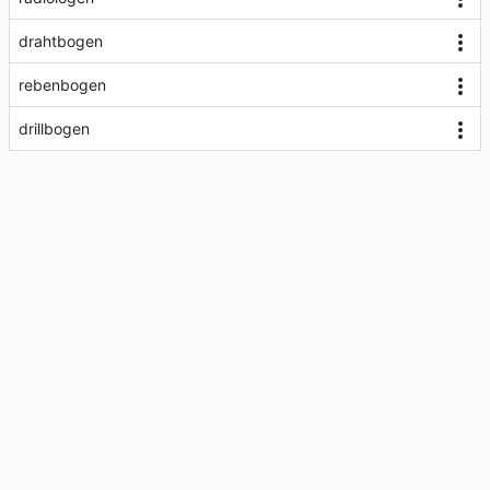
drahtbogen
rebenbogen
drillbogen