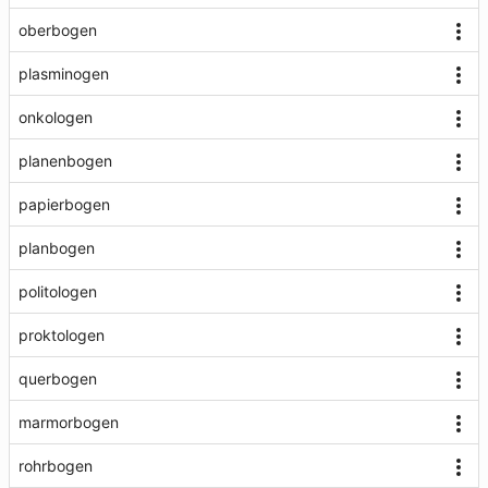
oberbogen
plasminogen
onkologen
planenbogen
papierbogen
planbogen
politologen
proktologen
querbogen
marmorbogen
rohrbogen