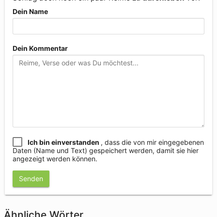
Dein Name
Dein Kommentar
Ich bin einverstanden
, dass die von mir eingegebenen
Daten (Name und Text) gespeichert werden, damit sie hier
angezeigt werden können.
Senden
Ähnliche Wörter