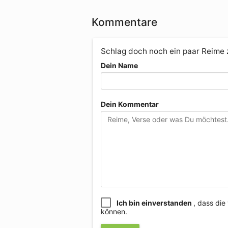
Kommentare
Schlag doch noch ein paar Reime
Dein Name
Dein Kommentar
Ich bin einverstanden
, dass di
können.