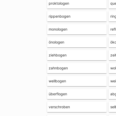
proktologen
qu
rippenbogen
ri
monologen
ref
önologen
ök
ziehbogen
zei
zahnbogen
wo
wellbogen
we
überflogen
ab
verschroben
sel