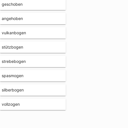
geschoben
angehoben
vulkanbogen
stützbogen
strebebogen
spasmogen
silberbogen
vollzogen