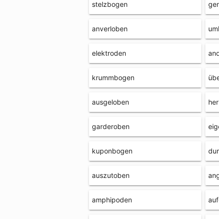
stelzbogen
ge
anverloben
um
elektroden
an
krummbogen
üb
ausgeloben
he
garderoben
eig
kuponbogen
du
auszutoben
an
amphipoden
au