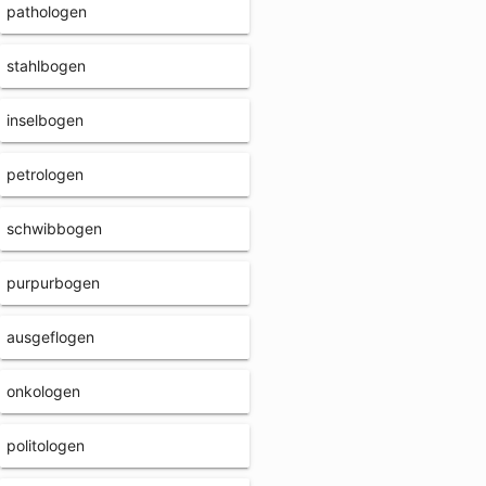
pathologen
stahlbogen
inselbogen
petrologen
schwibbogen
purpurbogen
ausgeflogen
onkologen
politologen