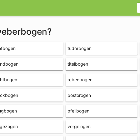
 weberbogen?
efbogen
tudorbogen
undbogen
titelbogen
ahtbogen
rebenbogen
uckbogen
postorogen
lugbogen
pfeilbogen
rgezogen
vorgelogen