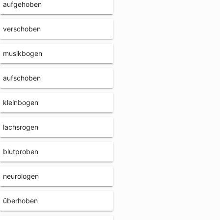
aufgehoben
verschoben
musikbogen
aufschoben
kleinbogen
lachsrogen
blutproben
neurologen
überhoben