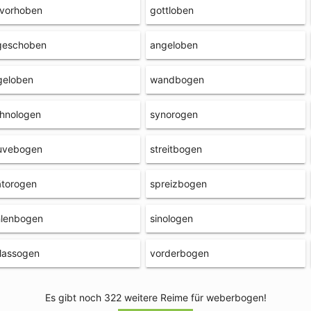
rvorhoben
gottloben
geschoben
angeloben
geloben
wandbogen
chnologen
synorogen
ruvebogen
streitbogen
ätorogen
spreizbogen
hlenbogen
sinologen
lassogen
vorderbogen
Es gibt noch 322 weitere Reime für weberbogen!