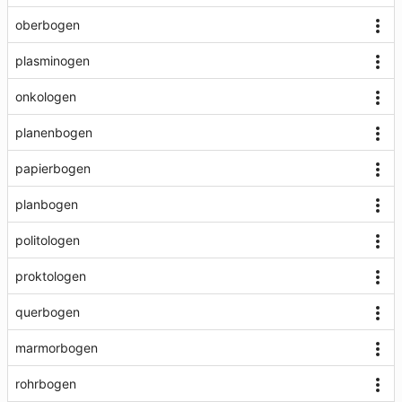
oberbogen
plasminogen
onkologen
planenbogen
papierbogen
planbogen
politologen
proktologen
querbogen
marmorbogen
rohrbogen