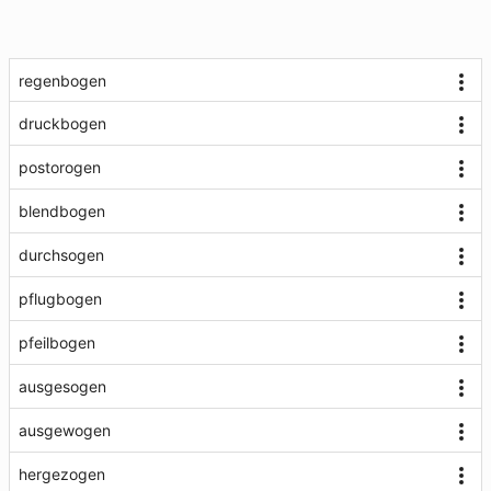
regenbogen
druckbogen
postorogen
blendbogen
durchsogen
pflugbogen
pfeilbogen
ausgesogen
ausgewogen
hergezogen