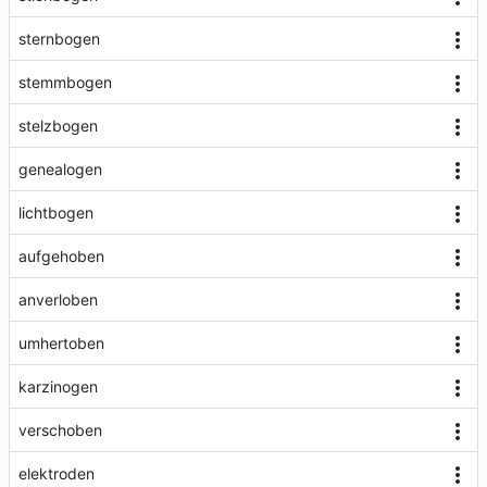
sternbogen
stemmbogen
stelzbogen
genealogen
lichtbogen
aufgehoben
anverloben
umhertoben
karzinogen
verschoben
elektroden