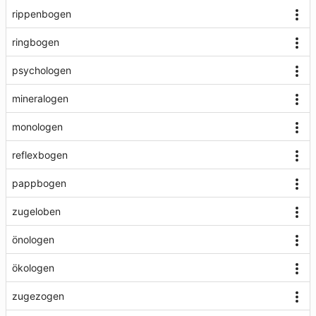
rippenbogen
ringbogen
psychologen
mineralogen
monologen
reflexbogen
pappbogen
zugeloben
önologen
ökologen
zugezogen