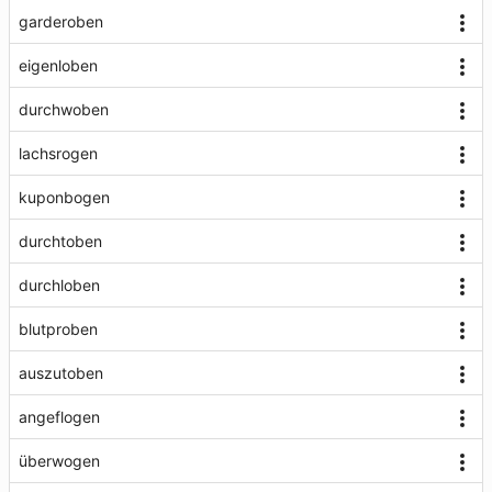
garderoben
eigenloben
durchwoben
lachsrogen
kuponbogen
durchtoben
durchloben
blutproben
auszutoben
angeflogen
überwogen